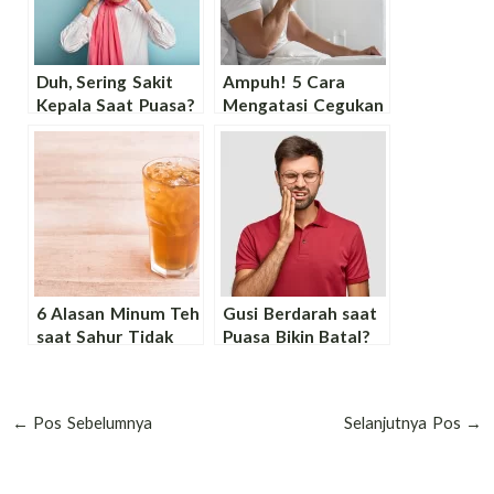
Duh, Sering Sakit
Ampuh! 5 Cara
Kepala Saat Puasa?
Mengatasi Cegukan
Pahami 8 Penyebab
Saat Puasa yang
dan Cara
Aman dan Mudah
Meredakannya!
6 Alasan Minum Teh
Gusi Berdarah saat
saat Sahur Tidak
Puasa Bikin Batal?
Dianjurkan Secara
Simak Pandangan
Kesehatan!
Secara Islam dan
Cara Mengatasinya!
←
Pos Sebelumnya
Selanjutnya Pos
→