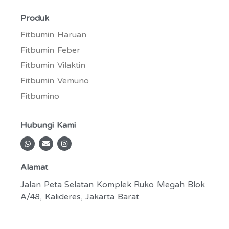
Produk
Fitbumin Haruan
Fitbumin Feber
Fitbumin Vilaktin
Fitbumin Vemuno
Fitbumino
Hubungi Kami
W
E
I
h
n
n
a
v
s
t
e
t
Alamat
s
l
a
a
o
g
p
p
r
Jalan Peta Selatan Komplek Ruko Megah Blok
p
e
a
A/48, Kalideres, Jakarta Barat
m