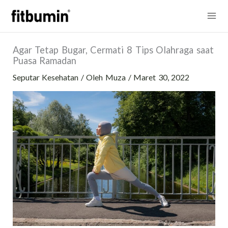
Lewati
Mai
ke
konten
Me
Agar Tetap Bugar, Cermati 8 Tips Olahraga saat
Puasa Ramadan
Seputar Kesehatan
/ Oleh
Muza
/
Maret 30, 2022