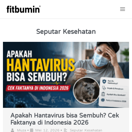
Lewati
Mai
ke
konten
Me
Seputar Kesehatan
Apakah Hantavirus bisa Sembuh? Cek
Faktanya di Indonesia 2026
•
•
Muza
Mei 12, 2026
Seputar Kesehatan