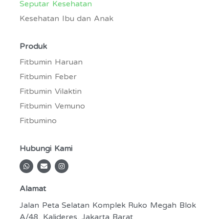
Seputar Kesehatan
Kesehatan Ibu dan Anak
Produk
Fitbumin Haruan
Fitbumin Feber
Fitbumin Vilaktin
Fitbumin Vemuno
Fitbumino
Hubungi Kami
W
E
I
h
n
n
a
v
s
t
e
t
Alamat
s
l
a
a
o
g
p
p
r
Jalan Peta Selatan Komplek Ruko Megah Blok
p
e
a
A/48, Kalideres, Jakarta Barat
m