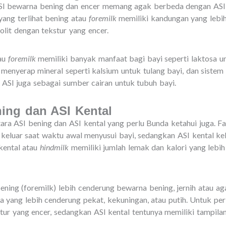
SI bewarna bening dan encer memang agak berbeda dengan ASI y
yang terlihat bening atau
foremilk
memiliki kandungan yang lebih 
olit dengan tekstur yang encer.
tau
foremilk
memiliki banyak manfaat bagi bayi seperti laktosa u
enyerap mineral seperti kalsium untuk tulang bayi, dan sistem
am ASI juga sebagai sumber cairan untuk tubuh bayi.
ing dan ASI Kental
ara ASI bening dan ASI kental yang perlu Bunda ketahui juga. F
 keluar saat waktu awal menyusui bayi, sedangkan ASI kental ke
 kental atau
hindmilk
memiliki jumlah lemak dan kalori yang leb
ening (foremilk) lebih cenderung bewarna bening, jernih atau aga
a yang lebih cenderung pekat, kekuningan, atau putih. Untuk per
stur yang encer, sedangkan ASI kental tentunya memiliki tampilan