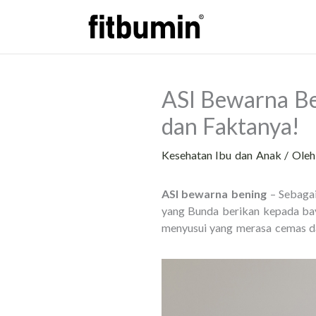
Lewati
ke
konten
ASI Bewarna Be
dan Faktanya!
Kesehatan Ibu dan Anak
/ Ole
ASI bewarna bening
– Sebagai
yang Bunda berikan kepada bay
menyusui yang merasa cemas da