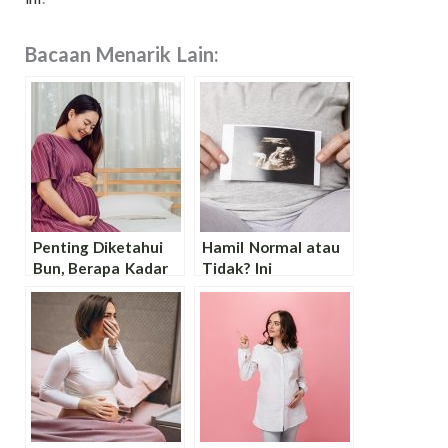
Bacaan Menarik Lain:
Penting Diketahui
Hamil Normal atau
Bun, Berapa Kadar
Tidak? Ini
HB Normal Ibu
Pentingnya USG di
Hamil? Cek
Awal Kehamilan
Faktanya!
Bunda