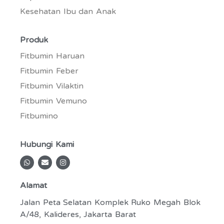
Kesehatan Ibu dan Anak
Produk
Fitbumin Haruan
Fitbumin Feber
Fitbumin Vilaktin
Fitbumin Vemuno
Fitbumino
Hubungi Kami
W
E
I
h
n
n
a
v
s
t
e
t
Alamat
s
l
a
a
o
g
p
p
r
Jalan Peta Selatan Komplek Ruko Megah Blok
p
e
a
A/48, Kalideres, Jakarta Barat
m