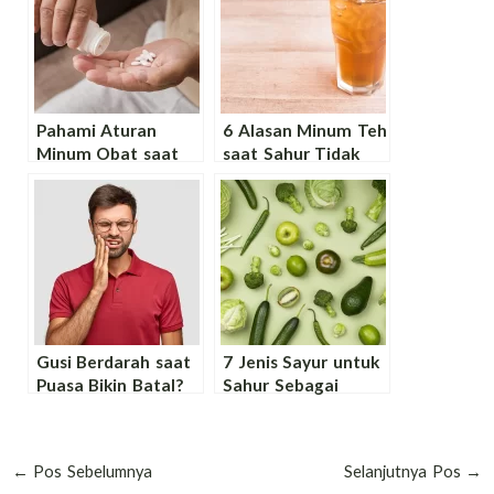
Pahami Aturan
6 Alasan Minum Teh
Minum Obat saat
saat Sahur Tidak
Puasa Secara
Dianjurkan Secara
Lengkap dan Aman!
Kesehatan!
Gusi Berdarah saat
7 Jenis Sayur untuk
Puasa Bikin Batal?
Sahur Sebagai
Simak Pandangan
Asupan Sehat
Secara Islam dan
Puasa!
Cara Mengatasinya!
←
Pos Sebelumnya
Selanjutnya Pos
→