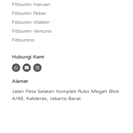
Fitbumin Haruan
Fitbumin Feber
Fitbumin Vilaktin
Fitbumin Vemuno
Fitbumino
Hubungi Kami
W
E
I
h
n
n
a
v
s
t
e
t
Alamat
s
l
a
a
o
g
p
p
r
Jalan Peta Selatan Komplek Ruko Megah Blok
p
e
a
A/48, Kalideres, Jakarta Barat
m
Copyright © Fitbumin 2022