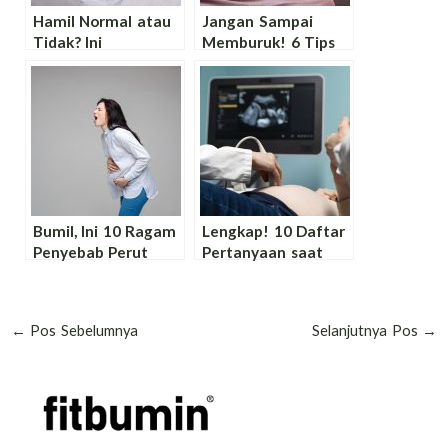
Hamil Normal atau
Jangan Sampai
Tidak? Ini
Memburuk! 6 Tips
Pentingnya USG di
Aman dan Ampuh
Awal Kehamilan
Mengatasi Mual
Bunda
Hamil Muda
Bumil, Ini 10 Ragam
Lengkap! 10 Daftar
Penyebab Perut
Pertanyaan saat
Kram saat Hamil
USG Kehamilan
yang Patut
Tiap Trimester agar
Dicermati
Ibu Hamil Tidak
←
Pos Sebelumnya
Selanjutnya Pos
→
Bingung