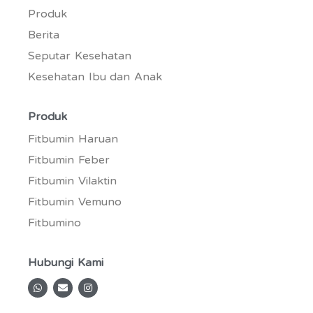
Produk
Berita
Seputar Kesehatan
Kesehatan Ibu dan Anak
Produk
Fitbumin Haruan
Fitbumin Feber
Fitbumin Vilaktin
Fitbumin Vemuno
Fitbumino
Hubungi Kami
W
E
I
h
n
n
a
v
s
t
e
t