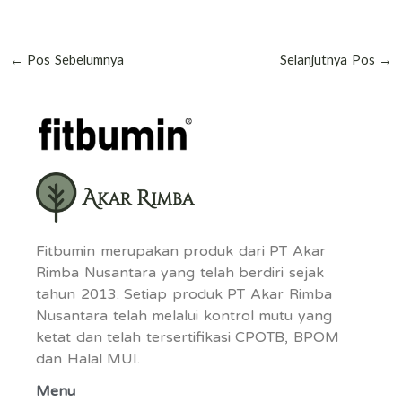
Bahayakah? Kenali
Kepada Bayi Harus
Penyebab dan Apa
2 Jam Sekali?
yang Harus
Ketahui
←
Pos Sebelumnya
Selanjutnya Pos
→
Dilakukan!
Penjelasannya
Bunda!
Fitbumin merupakan produk dari PT Akar
Rimba Nusantara yang telah berdiri sejak
tahun 2013. Setiap produk PT Akar Rimba
Nusantara telah melalui kontrol mutu yang
ketat dan telah tersertifikasi CPOTB, BPOM
dan Halal MUI.
Menu