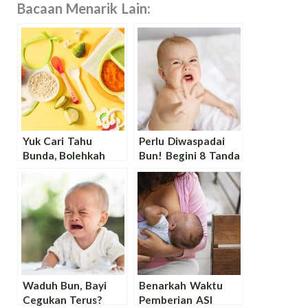
Bacaan Menarik Lain:
Yuk Cari Tahu
Perlu Diwaspadai
Bunda, Bolehkah
Bun! Begini 8 Tanda
MPASI Pakai
Bayi Kekurangan
Garam? Simak
ASI
Jawabannya!
Waduh Bun, Bayi
Benarkah Waktu
Cegukan Terus?
Pemberian ASI