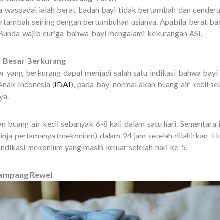
 waspadai ialah berat badan bayi tidak bertambah dan cenderun
ertambah seiring dengan pertumbuhan usianya. Apabila berat ba
Bunda wajib curiga bahwa bayi mengalami kekurangan ASI.
an Besar Berkurang
ar yang berkurang dapat menjadi salah satu indikasi bahwa bay
Anak Indonesia (
IDAI
), pada bayi normal akan buang air kecil se
ya.
an buang air kecil sebanyak 6-8 kali dalam satu hari. Sementara
nja pertamanya (mekonium) dalam 24 jam setelah dilahirkan. Hal
ndikasi mekonium yang masih keluar setelah hari ke-5.
 Gampang Rewel