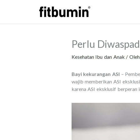
Lewati
ke
konten
Perlu Diwaspad
Kesehatan Ibu dan Anak
/ Ole
Bayi kekurangan ASI
– Pember
wajib memberikan ASI eksklusi
karena ASI eksklusif berperan 