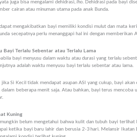
yata juga bisa mengalami dehidrasi,
lho
. Dehidrasi pada bayi di
mber cairan atau minuman utama pada anak Bunda.
a dapat mengakibatkan bayi memiliki kondisi mulut dan mata ker
Bunda secepatnya perlu menanggapi hal ini dengan memberikan A
 Bayi Terlalu Sebentar atau Terlalu Lama
pabila bayi menyusu dalam waktu atau durasi yang terlalu sebenta
njutnya adalah waktu menyusu bayi terlalu sebentar atau lama.
, jika Si Kecil tidak mendapat asupan ASI yang cukup, bayi akan
dalam beberapa menit saja. Atau bahkan, bayi terus mencoba u
r.
hat Kuning
 mungkin belum mengetahui bahwa kulit dan tubuh bayi terlihat 
ai ketika bayi baru lahir dan berusia 2-3 hari. Melansir Ikatan
ngalami kondisi terlihat kuning.