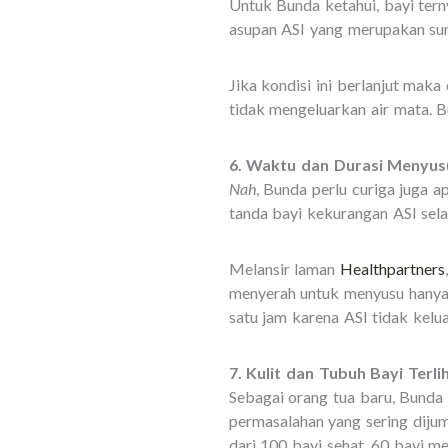
Untuk Bunda ketahui, bayi tern
asupan ASI yang merupakan su
Jika kondisi ini berlanjut mak
tidak mengeluarkan air mata. 
6. Waktu dan Durasi Menyusu
Nah
, Bunda perlu curiga juga a
tanda bayi kekurangan ASI sela
Melansir laman
Healthpartners
menyerah untuk menyusu hanya 
satu jam karena ASI tidak kelua
7. Kulit dan Tubuh Bayi Terli
Sebagai orang tua baru, Bunda
permasalahan yang sering dijump
dari 100 bayi sehat, 60 bayi me