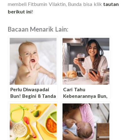
membeli Fitbumin Vilaktin, Bunda bisa klik
tautan
berikut ini
!
Bacaan Menarik Lain:
Perlu Diwaspadai
Cari Tahu
Bun! Begini 8 Tanda
Kebenarannya Bun,
Bayi Kekurangan
Bolehkah Ibu
ASI
Menyusui Minum
Kopi Hitam?