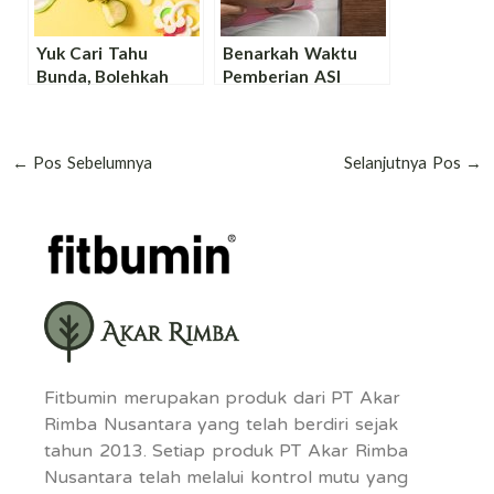
Yuk Cari Tahu
Benarkah Waktu
Bunda, Bolehkah
Pemberian ASI
MPASI Pakai
Kepada Bayi Harus
Garam? Simak
2 Jam Sekali?
Jawabannya!
Ketahui
←
Pos Sebelumnya
Selanjutnya Pos
→
Penjelasannya
Bunda!
Fitbumin merupakan produk dari PT Akar
Rimba Nusantara yang telah berdiri sejak
tahun 2013. Setiap produk PT Akar Rimba
Nusantara telah melalui kontrol mutu yang