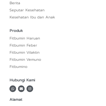
Berita
Seputar Kesehatan
Kesehatan Ibu dan Anak
Produk
Fitbumin Haruan
Fitbumin Feber
Fitbumin Vilaktin
Fitbumin Vemuno
Fitbumino
Hubungi Kami
W
E
I
h
n
n
a
v
s
t
e
t
Alamat
s
l
a
a
o
g