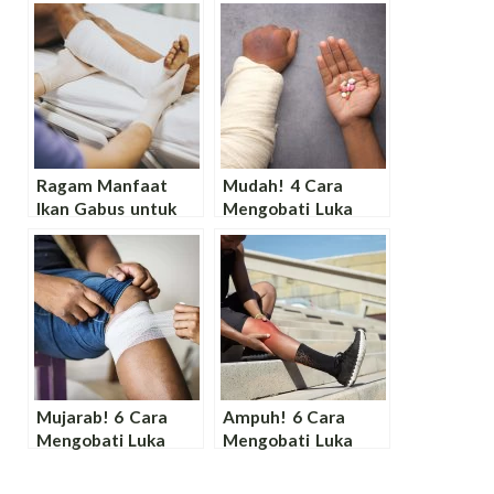
Ragam Manfaat
Mudah! 4 Cara
Ikan Gabus untuk
Mengobati Luka
Luka Operasi agar
Bakar yang
Cepat Pulih
Menggelembung
agar Cepat Kering
dan Sembuh!
Mujarab! 6 Cara
Ampuh! 6 Cara
Mengobati Luka
Mengobati Luka
Kena Knalpot
Jatuh dari Motor di
Supaya Cepat
Lutut agar Cepat