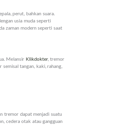
epala, perut, bahkan suara.
 dengan usia muda seperti
da zaman modern seperti saat
ua. Melansir
Klikdokter
, tremor
semisal tangan, kaki, rahang,
 tremor dapat menjadi suatu
son, cedera otak atau gangguan