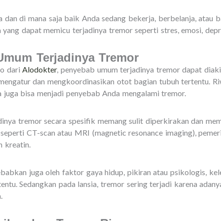
a dan di mana saja baik Anda sedang bekerja, berbelanja, atau
 yang dapat memicu terjadinya tremor seperti stres, emosi, depre
mum Terjadinya Tremor
yo dari
Alodokter
, penyebab umum terjadinya tremor dapat diak
mengatur dan mengkoordinasikan otot bagian tubuh tertentu. R
ua juga bisa menjadi penyebab Anda mengalami tremor.
dinya tremor secara spesifik memang sulit diperkirakan dan me
l seperti CT-scan atau MRI (magnetic resonance imaging), pemer
n kreatin.
babkan juga oleh faktor gaya hidup, pikiran atau psikologis, ke
ntu. Sedangkan pada lansia, tremor sering terjadi karena adan
.