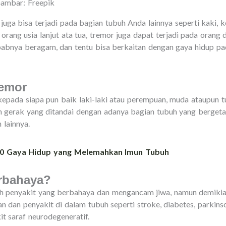
Gambar: Freepik
 juga bisa terjadi pada bagian tubuh Anda lainnya seperti kaki, k
 orang usia lanjut ata tua, tremor juga dapat terjadi pada orang
abnya beragam, dan tentu bisa berkaitan dengan gaya hidup pa
remor
epada siapa pun baik laki-laki atau perempuan, muda ataupun t
 gerak yang ditandai dengan adanya bagian tubuh yang bergetar 
 lainnya.
 10 Gaya Hidup yang Melemahkan Imun Tubuh
rbahaya?
 penyakit yang berbahaya dan mengancam jiwa, namun demikian
an dan penyakit di dalam tubuh seperti stroke, diabetes, parkin
it saraf neurodegeneratif.