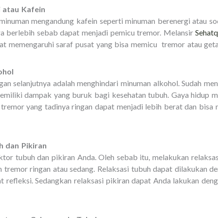
 atau Kafein
minuman mengandung kafein seperti minuman berenergi atau so
a berlebih sebab dapat menjadi pemicu tremor. Melansir
Sehat
at memengaruhi saraf pusat yang bisa memicu tremor atau geta
ohol
gan selanjutnya adalah menghindari minuman alkohol. Sudah me
miliki dampak yang buruk bagi kesehatan tubuh. Gaya hidup 
remor yang tadinya ringan dapat menjadi lebih berat dan bisa 
h dan Pikiran
ktor tubuh dan pikiran Anda. Oleh sebab itu, melakukan relaksas
remor ringan atau sedang. Relaksasi tubuh dapat dilakukan den
at refleksi. Sedangkan relaksasi pikiran dapat Anda lakukan den