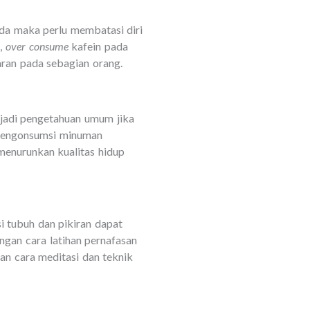
da maka perlu membatasi diri
q
,
over consume
kafein pada
ran pada sebagian orang.
njadi pengetahuan umum jika
mengonsumsi minuman
menurunkan kualitas hidup
i tubuh dan pikiran dapat
gan cara latihan pernafasan
gan cara meditasi dan teknik