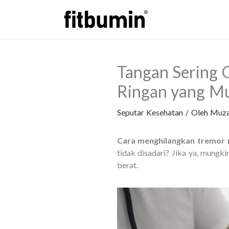
Lewati
ke
konten
Tangan Sering 
Ringan yang M
Seputar Kesehatan
/ Oleh
Muz
Cara menghilangkan tremor 
tidak disadari? Jika ya, mungk
berat.