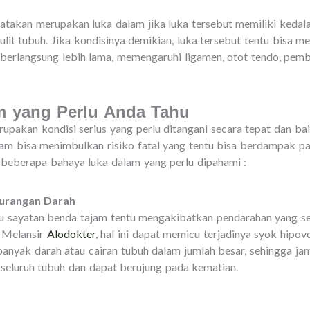
katakan merupakan luka dalam jika luka tersebut memiliki kedala
it tubuh. Jika kondisinya demikian, luka tersebut tentu bisa 
berlangsung lebih lama, memengaruhi ligamen, otot tendo, pemb
sebut.
m yang Perlu Anda Tahu
rupakan kondisi serius yang perlu ditangani secara tepat dan ba
alam bisa menimbulkan risiko fatal yang tentu bisa berdampak p
beberapa bahaya luka dalam yang perlu dipahami :
urangan Darah
au sayatan benda tajam tentu mengakibatkan pendarahan yang s
 Melansir
Alodokter
, hal ini dapat memicu terjadinya syok hipo
 banyak darah atau cairan tubuh dalam jumlah besar, sehingga 
 seluruh tubuh dan dapat berujung pada kematian.