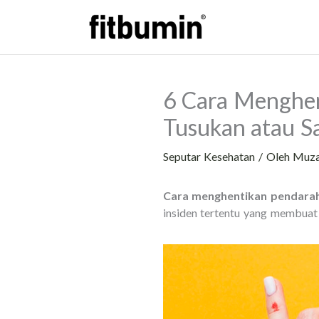
Lewati
ke
konten
6 Cara Menghen
Tusukan atau S
Seputar Kesehatan
/ Oleh
Muz
Cara menghentikan pendarah
insiden tertentu yang membuat 