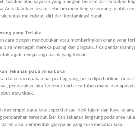
eh tusukan atau sayatan yang mungkin berasal dari tindakan kej
isa Anda lakukan sesaat sebelum menolong seseorang apabila 
hulu untuk melindungi diri dari kontaminasi darah.
Orang yang Terluka
an cara dengan mendudukan atau membaringkan orang yang terl
a bisa mencegah mereka pusing dan pingsan. Jika pendarahannya
ntuk agak mengurangi darah yang keluar.
ikan Tekanan pada Area Luka
ka dalam merupakan hal penting yang perlu diperhatikan, Anda b
nya, pendarahan luka tersebut dari area tubuh mana, dan apakah
sebut atau tidak.
h menempel pada luka seperti pisau, besi tajam dan kayu tajam
 pendarahan tersebut. Berikan tekanan langsung pada area luk
i darah bisa membentuk gumpalan yang bisa menutup luka.