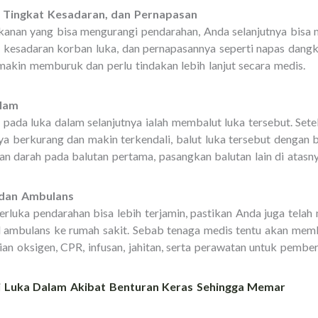
l, Tingkat Kesadaran, dan Pernapasan
nan yang bisa mengurangi pendarahan, Anda selanjutnya bisa m
i, kesadaran korban luka, dan pernapasannya seperti napas dang
makin memburuk dan perlu tindakan lebih lanjut secara medis.
alam
pada luka dalam selanjutnya ialah membalut luka tersebut. Sete
 berkurang dan makin terkendali, balut luka tersebut dengan b
n darah pada balutan pertama, pasangkan balutan lain di atasn
rat dan Ambulans
rluka pendarahan bisa lebih terjamin, pastikan Anda juga telah
 ambulans ke rumah sakit. Sebab tenaga medis tentu akan mem
ian oksigen, CPR, infusan, jahitan, serta perawatan untuk pember
 Luka Dalam Akibat Benturan Keras Sehingga Memar