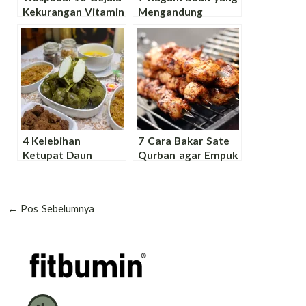
Kekurangan Vitamin
Mengandung
dan Mineral yang
Probiotik atau
Berdampak pada
Prebiotik untuk
Kesehatan
Kesehatan Tubuh
4 Kelebihan
7 Cara Bakar Sate
Ketupat Daun
Qurban agar Empuk
Pandan untuk
dan Enak Serta Tips
Lebaran dan Cara
Sehatnya
Mudah
←
Pos Sebelumnya
Membuatnya!