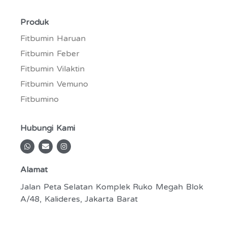
Produk
Fitbumin Haruan
Fitbumin Feber
Fitbumin Vilaktin
Fitbumin Vemuno
Fitbumino
Hubungi Kami
W
E
I
h
n
n
a
v
s
t
e
t
Alamat
s
l
a
a
o
g
p
p
r
Jalan Peta Selatan Komplek Ruko Megah Blok
p
e
a
A/48, Kalideres, Jakarta Barat
m