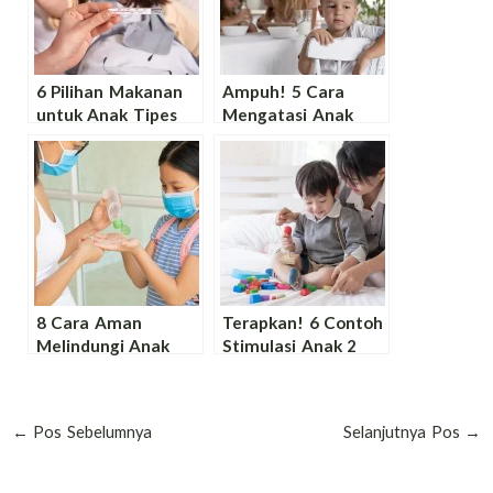
6 Pilihan Makanan
Ampuh! 5 Cara
untuk Anak Tipes
Mengatasi Anak
agar Cepat Sembuh
Tumbuh Gigi Tidak
dan Tetap Disukai
Mau Makan Secara
Tepat
8 Cara Aman
Terapkan! 6 Contoh
Melindungi Anak
Stimulasi Anak 2
agar Tidak Tertular
Tahun agar Cepat
Penyakit dari
Lancar Jalan dan
Saudara Kandung
Berbicara
←
Pos Sebelumnya
Selanjutnya Pos
→