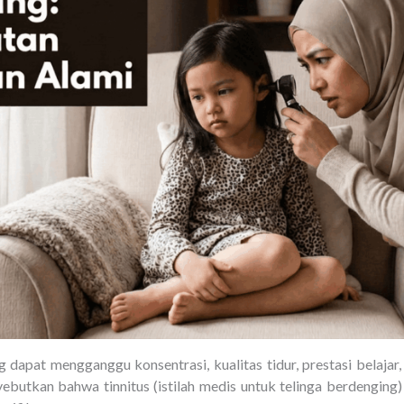
 dapat mengganggu konsentrasi, kualitas tidur, prestasi belajar,
yebutkan bahwa tinnitus (istilah medis untuk telinga berdenging)