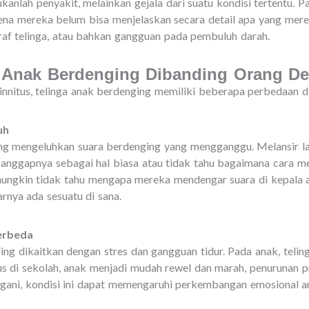
ukanlah penyakit, melainkan gejala dari suatu kondisi tertentu. P
arena mereka belum bisa menjelaskan secara detail apa yang merek
raf telinga, atau bahkan gangguan pada pembuluh darah.
a Anak Berdenging Dibanding Orang D
nnitus, telinga anak berdenging memiliki beberapa perbedaan 
uh
ng mengeluhkan suara berdenging yang mengganggu. Melansir 
nggapnya sebagai hal biasa atau tidak tahu bagaimana cara menj
mungkin tidak tahu mengapa mereka mendengar suara di kepala a
nya ada sesuatu di sana.
erbeda
ring dikaitkan dengan stres dan gangguan tidur. Pada anak, teli
 di sekolah, anak menjadi mudah rewel dan marah, penurunan pre
angani, kondisi ini dapat memengaruhi perkembangan emosional a