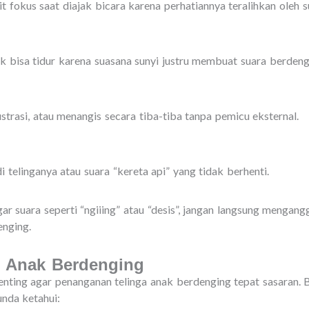
fokus saat diajak bicara karena perhatiannya teralihkan oleh sua
k bisa tidur karena suasana sunyi justru membuat suara berdengi
strasi, atau menangis secara tiba-tiba tanpa pemicu eksternal.
 telinganya atau suara “kereta api” yang tidak berhenti.
 suara seperti “ngiiing” atau “desis”, jangan langsung mengangg
enging.
n Anak Berdenging
ting agar penanganan telinga anak berdenging tepat sasaran. 
unda ketahui: