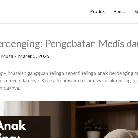
Produk
Berita
S
erdenging: Pengobatan Medis da
h
Muza
/
Maret 5, 2026
ng
– Masalah gangguan telinga seperti telinga anak berdenging t
sa mengalaminya. Ketika kondisi ini terjadi, wajar jika orang tu
mpaknya.