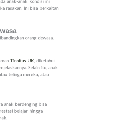
ada anak-anak, kondisi ini
a rasakan. Ini bisa berkaitan
ewasa
dibandingkan orang dewasa.
laman
Tinnitus UK
, diketahui
elaskannya. Selain itu, anak-
tau telinga mereka, atau
nga anak berdenging bisa
stasi belajar, hingga
nak.