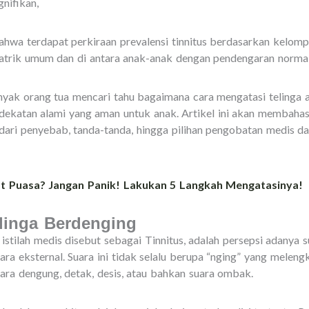
nifikan,
bahwa terdapat perkiraan prevalensi tinnitus berdasarkan kelomp
atrik umum dan di antara anak-anak dengan pendengaran normal
yak orang tua mencari tahu bagaimana cara mengatasi telinga a
katan alami yang aman untuk anak. Artikel ini akan membahas
 dari penyebab, tanda-tanda, hingga pilihan pengobatan medis da
t Puasa? Jangan Panik! Lakukan 5 Langkah Mengatasinya!
elinga Berdenging
istilah medis disebut sebagai Tinnitus, adalah persepsi adanya s
ra eksternal. Suara ini tidak selalu berupa “nging” yang melen
ara dengung, detak, desis, atau bahkan suara ombak.