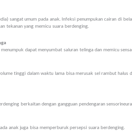
 media) sangat umum pada anak. Infeksi penumpukan cairan di bel
kan tekanan yang memicu suara berdenging.
nga
g menumpuk dapat menyumbat saluran telinga dan memicu sensas
lume tinggi dalam waktu lama bisa merusak sel rambut halus di
erdenging berkaitan dengan gangguan pendengaran sensorineural
pada anak juga bisa memperburuk persepsi suara berdenging.