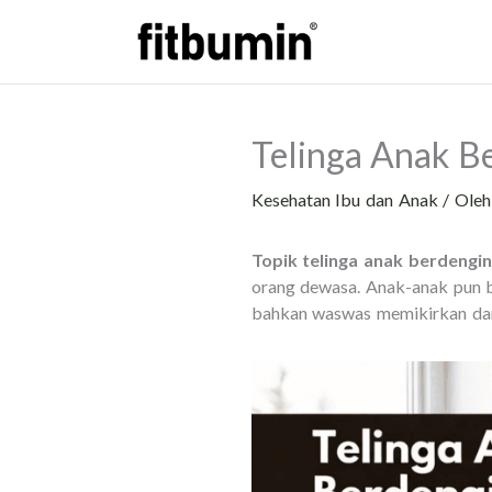
Lewati
ke
konten
Telinga Anak B
Kesehatan Ibu dan Anak
/ Ole
Topik telinga anak berdengi
orang dewasa. Anak-anak pun bi
bahkan waswas memikirkan da