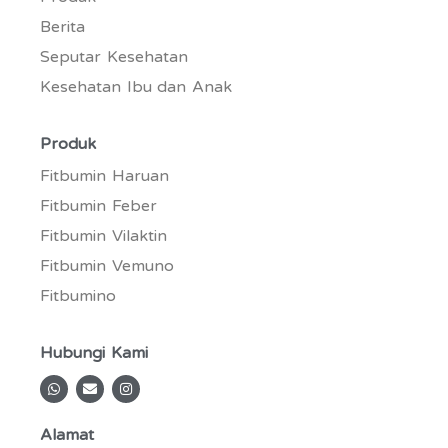
Berita
Seputar Kesehatan
Kesehatan Ibu dan Anak
Produk
Fitbumin Haruan
Fitbumin Feber
Fitbumin Vilaktin
Fitbumin Vemuno
Fitbumino
Hubungi Kami
W
E
I
h
n
n
a
v
s
t
e
t
Alamat
s
l
a